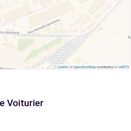
Leaflet
| ©
OpenStreetMap
contributors ©
CARTO
e Voiturier