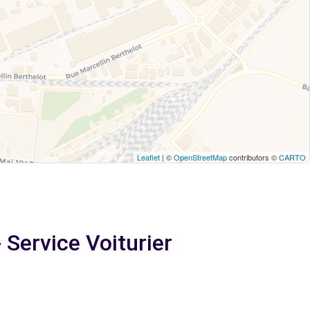
Leaflet
| ©
OpenStreetMap
contributors ©
CARTO
 Service Voiturier