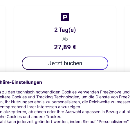
2 Tag(e)
Ab
27,89 €
Jetzt buchen
7 Tag(e)
Ab
38,45 €