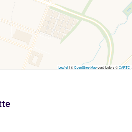
Leaflet
| ©
OpenStreetMap
contributors ©
CARTO
tte