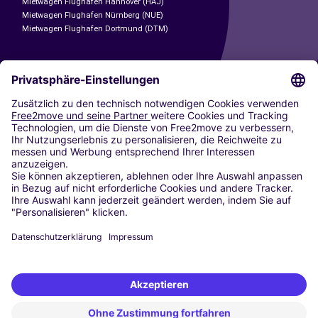
Mietwagen Flughafen Hannover (HAJ)
Mietwagen Flughafen Nürnberg (NUE)
Mietwagen Flughafen Dortmund (DTM)
CARSHARING
UNSERE STÄDTE
Paris
Madrid
Washington DC
Mailand
Rom
Turin
Wien
Berlin
Köln
Düsseldorf
Frankfurt
Hamburg
München
Stuttgart
Amsterdam