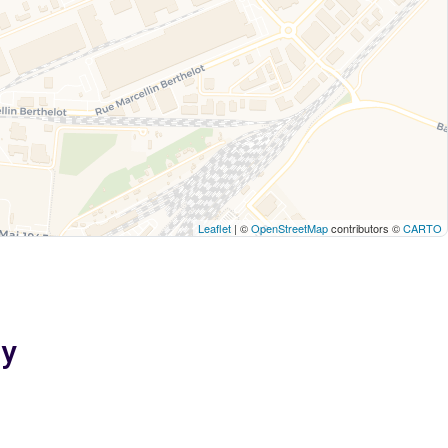
Leaflet
| ©
OpenStreetMap
contributors ©
CARTO
sy