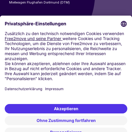
Mietwagen Flughafen Dortmund (DTM)
CARSHARING
UNSERE STÄDTE
Paris
Madrid
Washington DC
Mailand
Rom
Turin
Wien
Berlin
Köln
Düsseldorf
Frankfurt
Hamburg
München
Stuttgart
Amsterdam