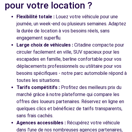
Free2move Rent - S&You - VENISSIEUX (J)
5.5 km
pour votre location ?
51 RUE ROGER SALENGRO
VENISSIEUX, 69200
Flexibilité totale :
Louez votre véhicule pour une
journée, un week-end ou plusieurs semaines. Adaptez
Voir l'agence
la durée de location à vos besoins réels, sans
engagement superflu.
Large choix de véhicules :
Citadine compacte pour
Voir toutes les agences
circuler facilement en ville, SUV spacieux pour les
escapades en famille, berline confortable pour vos
déplacements professionnels ou utilitaire pour vos
besoins spécifiques - notre parc automobile répond à
toutes les situations.
Tarifs compétitifs :
Profitez des meilleurs prix du
marché grâce à notre plateforme qui compare les
offres des loueurs partenaires. Réservez en ligne en
quelques clics et bénéficiez de tarifs transparents,
sans frais cachés.
Agences accessibles :
Récupérez votre véhicule
dans l'une de nos nombreuses agences partenaires,