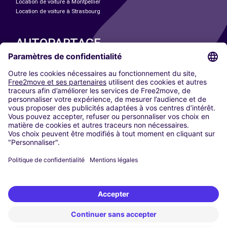
Location de voiture à Montpellier
Location de voiture à Strasbourg
AUTOPARTAGE
NOS VILLES
Paris
Madrid
Washington DC
Milan
Rome
Turin
Vienne
Berlin
Cologne
Düsseldorf
Francfort
Hambourg
Munich
Stuttgart
Amsterdam