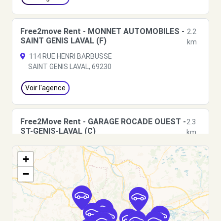
Free2move Rent - MONNET AUTOMOBILES -
2.2
SAINT GENIS LAVAL (F)
km
114 RUE HENRI BARBUSSE
SAINT GENIS LAVAL, 69230
Voir l'agence
Free2Move Rent - GARAGE ROCADE OUEST -
2.3
ST-GENIS-LAVAL (C)
km
CD 42 ROUTE DE BRIGNAIS
+
ST-GENIS-LAVAL, 69230
−
Voir l'agence
Free2move Rent - MS AUTOMOBILES -
3.0