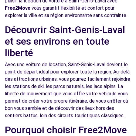
plaisir, la location de voiture à Saint-Genis-Laval avec
Voir l'agence
Free2Move
vous garantit flexibilité et confort pour
explorer la ville et sa région environnante sans contrainte.
Free2Move Rent - GARAGE VENET -
4.4
Découvrir Saint-Genis-Laval
BRIGNAIS (C)
km
et ses environs en toute
BOULEVARD ANDRE LASSAGNE
BRIGNAIS
liberté
Voir l'agence
Avec une voiture de location, Saint-Genis-Laval devient le
point de départ idéal pour explorer toute la région. Au-delà
des attractions urbaines, vous pourrez facilement rejoindre
Free2Move Rent - GARAGE DU CHATER SARL
5.1
les stations de ski, les parcs naturels, les lacs alpins. La
- FRANCHEVILLE (C)
km
liberté de mouvement que vous offre votre véhicule vous
BIS AVENUE DU CHATER
permet de créer votre propre itinéraire, de vous arrêter où
FRANCHEVILLE, 69340
bon vous semble et de découvrir des lieux hors des
sentiers battus, loin des circuits touristiques classiques.
Voir l'agence
Pourquoi choisir Free2Move