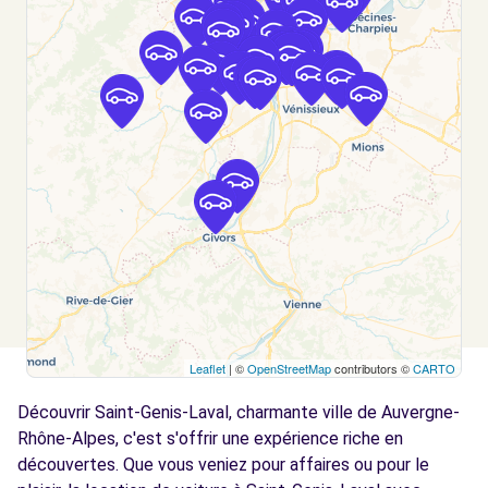
OULLINS (P)
km
45-57 AV JEAN JAURES
OULLINS, 69600
Voir l'agence
Free2move Rent - MS AUTOMOBILES -
3.0
OULLINS (C)
km
45-57 AV JEAN JAURES
OULLINS, 69600
Voir l'agence
Leaflet
| ©
OpenStreetMap
contributors ©
CARTO
Free2Move Rent - SARL GOY -
3.9
CHAPONOST (C)
km
Découvrir Saint-Genis-Laval, charmante ville de Auvergne-
RUE ETIENNE GROS
Rhône-Alpes, c'est s'offrir une expérience riche en
CHAPONOST, 69630
découvertes. Que vous veniez pour affaires ou pour le