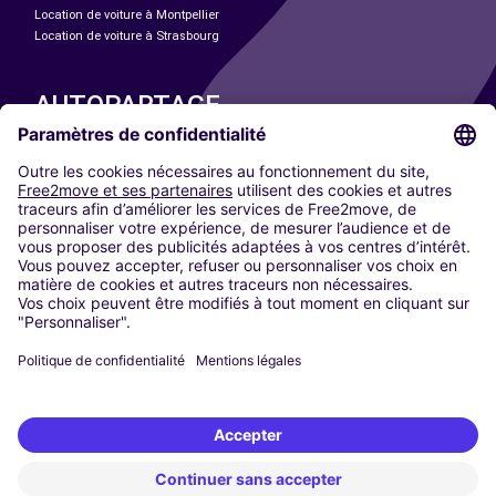
Location de voiture à Montpellier
Location de voiture à Strasbourg
AUTOPARTAGE
NOS VILLES
Paris
Madrid
Washington DC
Milan
Rome
Turin
Vienne
Berlin
Cologne
Düsseldorf
Francfort
Hambourg
Munich
Stuttgart
Amsterdam