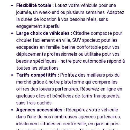
25 RUE DE REIMS
Flexibilité totale :
Louez votre véhicule pour une
HERMONVILLE, 51220
journée, un week-end ou plusieurs semaines. Adaptez
la durée de location à vos besoins réels, sans
Voir l'agence
engagement superflu.
Large choix de véhicules :
Citadine compacte pour
circuler facilement en ville, SUV spacieux pour les
escapades en famille, berline confortable pour vos
déplacements professionnels ou utilitaire pour vos
besoins spécifiques - notre parc automobile répond à
toutes les situations.
Tarifs compétitifs :
Profitez des meilleurs prix du
marché grâce à notre plateforme qui compare les
offres des loueurs partenaires. Réservez en ligne en
quelques clics et bénéficiez de tarifs transparents,
sans frais cachés.
Agences accessibles :
Récupérez votre véhicule
dans l'une de nos nombreuses agences partenaires,
idéalement situées en centre-ville, en gare ou près