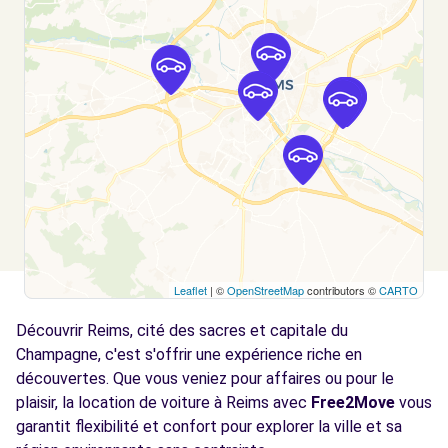
REIMS, FR-51, 51100
Voir l'agence
Free2move Rent - REIMS AUTOMOBILES -
4.6
REIMS (LP)
km
1 Rue Léna Bernstein
REIMS, 51100
Voir l'agence
Leaflet
| ©
OpenStreetMap
contributors ©
CARTO
Free2move Rent - REIMS AUTOMOBILES -
4.6
REIMS (O)
km
Découvrir Reims, cité des sacres et capitale du
rue Léna Bernstein
Champagne, c'est s'offrir une expérience riche en
REIMS, FR-51, 51100
découvertes. Que vous veniez pour affaires ou pour le
plaisir, la location de voiture à Reims avec
Free2Move
vous
Voir l'agence
garantit flexibilité et confort pour explorer la ville et sa