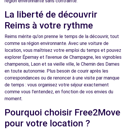
région environnante sans contrainte.
Free2move Rent - AUTOBERNARD
4.9
La liberté de découvrir
CHAMPAGNE ARDENNE - THILLOIS (C)
km
Reims à votre rythme
PARC MILLESIME
THILLOIS, FR-51, 51370
Reims mérite qu'on prenne le temps de la découvrir, tout
comme sa région environnante. Avec une voiture de
Voir l'agence
location, vous maîtrisez votre emploi du temps et pouvez
explorer Épernay et l'avenue de Champagne, les vignobles
Free2Move Rent - SARL COLLIN -
5.6
champenois, Laon et sa vieille ville, le Chemin des Dames
CORMONTREUIL (C)
km
en toute autonomie. Plus besoin de courir après les
36 RUE DES BLANCS MONTS
correspondances ou de renoncer à une visite par manque
CORMONTREUIL, 51350
de temps : vous organisez votre séjour exactement
comme vous l'entendez, en fonction de vos envies du
Voir l'agence
moment.
Pourquoi choisir Free2Move
Free2Move Rent - GARAGE OISMAYO -
11.7
pour votre location ?
HERMONVILLE (C)
km