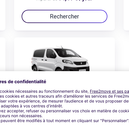
Rechercher
Peugeot Expert combi
112,51 € / jour
À partir de
Rechercher