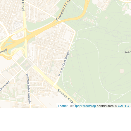
Leaflet
| ©
OpenStreetMap
contributors ©
CARTO