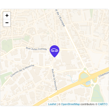
+
−
Leaflet
| ©
OpenStreetMap
contributors ©
CARTO