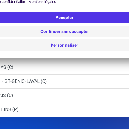
 STE-FOY-LES-LYON (C)
L - FRANCHEVILLE (C)
 CRAPONNE (C)
- PIERRE-BENITE (C)
AS (C)
- ST-GENIS-LAVAL (C)
IS (C)
LINS (P)