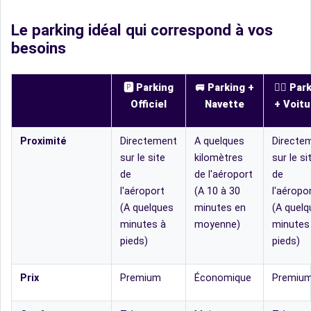
Le parking idéal qui correspond à vos
besoins
🅿️ Parking
🚐 Parking +
👨‍✈️ Par
Officiel
Navette
+ Voitu
Proximité
Directement
A quelques
Directe
sur le site
kilomètres
sur le si
de
de l'aéroport
de
l'aéroport
(A 10 à 30
l'aéropo
(A quelques
minutes en
(A quelq
minutes à
moyenne)
minutes
pieds)
pieds)
Prix
Premium
Économique
Premiu