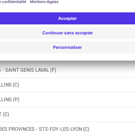
ST-GENIS-LAVAL (C)
 STE-FOY-LES-LYON (C)
L - FRANCHEVILLE (C)
- PIERRE-BENITE (C)
- SAINT GENIS LAVAL (F)
LINS (C)
LINS (P)
 (C)
DES PROVINCES - STE-FOY-LES-LYON (C)