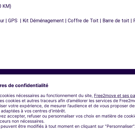
0 KM)
r | GPS | Kit Déménagement | Coffre de Toit | Barre de toit | P
Agences similaires
LE (P)