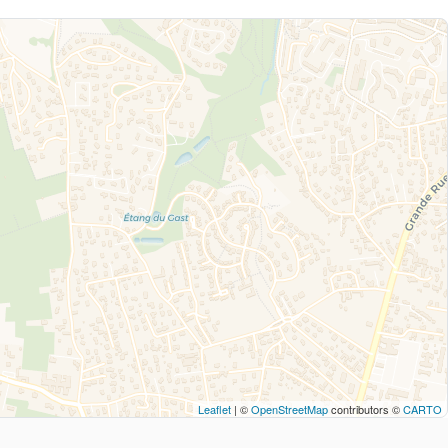
Leaflet
| ©
OpenStreetMap
contributors ©
CARTO