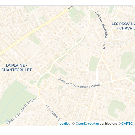
Leaflet
| ©
OpenStreetMap
contributors ©
CARTO