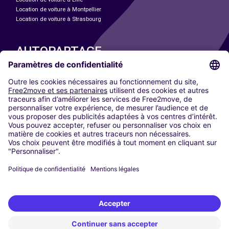
Location de voiture à Montpellier
Location de voiture à Strasbourg
AUTOPARTAGE
NOS VILLES
Paris
Madrid
Washington DC
Milan
Rome
Turin
Vienne
Berlin
Cologne
Düsseldorf
Francfort
Hambourg
Munich
Stuttgart
Amsterdam