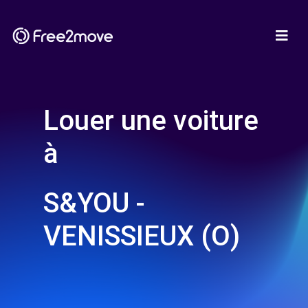
Louer une voiture
à
S&YOU -
VENISSIEUX (O)