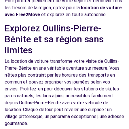
Pour profiter pleinement de votre séjour et découvrir tous
Voir l'agence
les trésors de la région, optez pour la
location de voiture
avec Free2Move
et explorez en toute autonomie.
Free2Move Rent - GARAGE DE LA PLAINE -
3.7
Explorez Oullins-Pierre-
STE-FOY-LES-LYON (C)
km
Bénite et sa région sans
BIS RUE COMMANDANT CHARCOT
STE-FOY-LES-LYON, 69110
limites
Voir l'agence
La location de voiture transforme votre visite de Oullins-
Pierre-Bénite en une véritable aventure sur mesure. Vous
n'êtes plus contraint par les horaires des transports en
Free2move Rent - S&You - VENISSIEUX (J)
3.8 km
commun et pouvez organiser vos journées selon vos
51 RUE ROGER SALENGRO
envies. Profitez-en pour découvrir les stations de ski, les
VENISSIEUX, 69200
parcs naturels, les lacs alpins, accessibles facilement
depuis Oullins-Pierre-Bénite avec votre véhicule de
Voir l'agence
location. Chaque détour peut révéler une surprise : un
village pittoresque, un panorama exceptionnel, une adresse
gourmande.
Free2move Rent - S&You - VENISSIEUX (F)
3.8 km