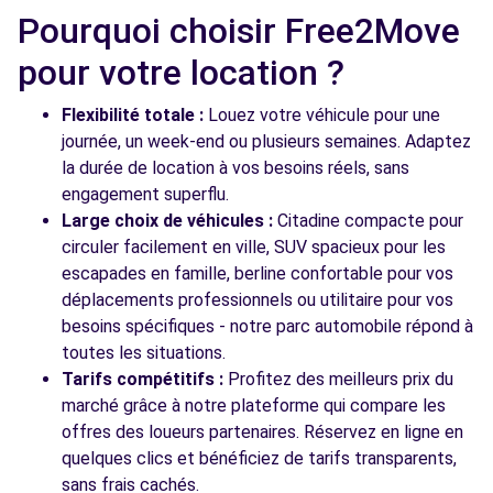
51 RUE ROGER SALENGRO
Pourquoi choisir Free2Move
VENISSIEUX, 69200
pour votre location ?
Voir l'agence
Flexibilité totale :
Louez votre véhicule pour une
journée, un week-end ou plusieurs semaines. Adaptez
la durée de location à vos besoins réels, sans
Voir toutes les agences
engagement superflu.
Large choix de véhicules :
Citadine compacte pour
circuler facilement en ville, SUV spacieux pour les
escapades en famille, berline confortable pour vos
déplacements professionnels ou utilitaire pour vos
besoins spécifiques - notre parc automobile répond à
toutes les situations.
Tarifs compétitifs :
Profitez des meilleurs prix du
marché grâce à notre plateforme qui compare les
offres des loueurs partenaires. Réservez en ligne en
quelques clics et bénéficiez de tarifs transparents,
sans frais cachés.