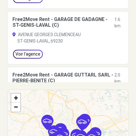
Free2Move Rent - GARAGE DE GADAGNE -
1.6
ST-GENIS-LAVAL (C)
km
AVENUE GEORGES CLEMENCEAU
ST-GENIS-LAVAL, 69230
Voir l'agence
Free2Move Rent - GARAGE GUTTARL SARL -
2.0
PIERRE-BENITE (C)
km
RUE JULES GUESDE
+
PIERRE-BENITE, 69310
−
Voir l'agence
Free2move Rent - MONNET AUTOMOBILES -
2.3