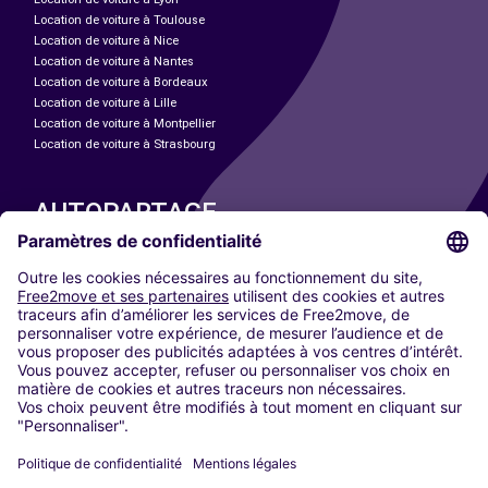
Location de voiture à Toulouse
Location de voiture à Nice
Location de voiture à Nantes
Location de voiture à Bordeaux
Location de voiture à Lille
Location de voiture à Montpellier
Location de voiture à Strasbourg
AUTOPARTAGE
NOS VILLES
Paris
Madrid
Washington DC
Milan
Rome
Turin
Vienne
Berlin
Cologne
Düsseldorf
Francfort