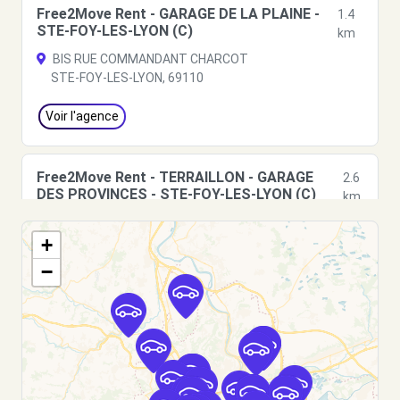
Free2Move Rent - GARAGE DE LA PLAINE -
1.4
STE-FOY-LES-LYON (C)
km
BIS RUE COMMANDANT CHARCOT
STE-FOY-LES-LYON, 69110
Voir l'agence
Free2Move Rent - TERRAILLON - GARAGE
2.6
DES PROVINCES - STE-FOY-LES-LYON (C)
km
RUE FRANCHE COMTE
+
STE-FOY-LES-LYON, 69110
−
Voir l'agence
Free2Move Rent - GARAGE DU MERIDIEN -
2.8
CRAPONNE (C)
km
VOIE ROMAINE