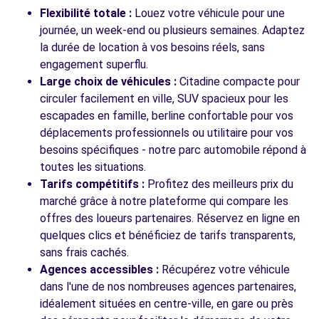
118 BIS RUE
Flexibilité totale :
Louez votre véhicule pour une
ECULLY, FR-69, 69130
journée, un week-end ou plusieurs semaines. Adaptez
la durée de location à vos besoins réels, sans
Voir l'agence
engagement superflu.
Large choix de véhicules :
Citadine compacte pour
circuler facilement en ville, SUV spacieux pour les
Voir toutes les agences
escapades en famille, berline confortable pour vos
déplacements professionnels ou utilitaire pour vos
besoins spécifiques - notre parc automobile répond à
toutes les situations.
Tarifs compétitifs :
Profitez des meilleurs prix du
marché grâce à notre plateforme qui compare les
offres des loueurs partenaires. Réservez en ligne en
quelques clics et bénéficiez de tarifs transparents,
sans frais cachés.
Agences accessibles :
Récupérez votre véhicule
dans l'une de nos nombreuses agences partenaires,
idéalement situées en centre-ville, en gare ou près