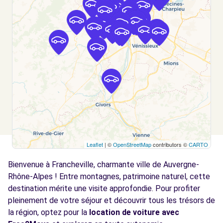
CRAPONNE, 69290
Voir l'agence
Free2move Rent - GARAGE DE LA DEMI LUNE
2.9
- TASSIN LA DEMI LUNE (P)
km
AVENUE DE LA REPUBLIQUE
TASSIN LA DEMI LUNE, 69160
Voir l'agence
Leaflet
| ©
OpenStreetMap
contributors ©
CARTO
Free2move Rent - MS RENT - TASSIN LA
3.0
DEMI LUNE
km
Bienvenue à Francheville, charmante ville de Auvergne-
AV. VICTORE HUGO
Rhône-Alpes ! Entre montagnes, patrimoine naturel, cette
TASSIN LA DEMI LUNE, 69160
destination mérite une visite approfondie. Pour profiter
pleinement de votre séjour et découvrir tous les trésors de
Voir l'agence
la région, optez pour la
location de voiture avec