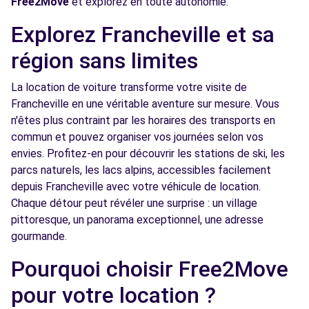
Free2Move
et explorez en toute autonomie.
Free2Move Rent - GARAGE ROCADE OUEST -
3.2
Explorez Francheville et sa
ST-GENIS-LAVAL (C)
km
région sans limites
CD 42 ROUTE DE BRIGNAIS
ST-GENIS-LAVAL, 69230
La location de voiture transforme votre visite de
Francheville en une véritable aventure sur mesure. Vous
Voir l'agence
n'êtes plus contraint par les horaires des transports en
commun et pouvez organiser vos journées selon vos
Free2Move Rent - SARL GOY -
4.0
envies. Profitez-en pour découvrir les stations de ski, les
CHAPONOST (C)
km
parcs naturels, les lacs alpins, accessibles facilement
RUE ETIENNE GROS
depuis Francheville avec votre véhicule de location.
CHAPONOST, 69630
Chaque détour peut révéler une surprise : un village
pittoresque, un panorama exceptionnel, une adresse
Voir l'agence
gourmande.
Pourquoi choisir Free2Move
Free2Move Rent - GARAGE DE L'EUROPE -
4.4
pour votre location ?
LYON (P)
km