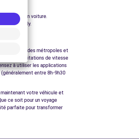
ure.
accessibles en voiture.
hés de Écully.
gion allie grandes métropoles et
ctez les limitations de vitesse
nsez à utiliser les applications
te (généralement entre 8h-9h30
s maintenant votre véhicule et
 Que ce soit pour un voyage
ité parfaite pour transformer