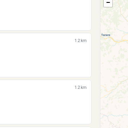
−
1.2 km
1.2 km