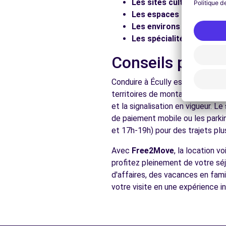
Les sites culturels :
Visit
Les espaces naturels :
Pr
Voir l'agence
Les environs :
Explorez les
Les spécialités locales :
D
Free2Move Rent - ETS FAHY - FRANCHEVILLE (P)
Conseils pratiq
25 AVENUE DU CHATER
Conduire à Écully est accessible
FRANCHEVILLE, FR-69, 69340
territoires de montagne aux rou
Voir l'agence
et la signalisation en vigueur. 
de paiement mobile ou les parki
et 17h-19h) pour des trajets plus
Voir toutes les ag
Avec
Free2Move
, la location 
profitez pleinement de votre séj
d'affaires, des vacances en fami
votre visite en une expérience in