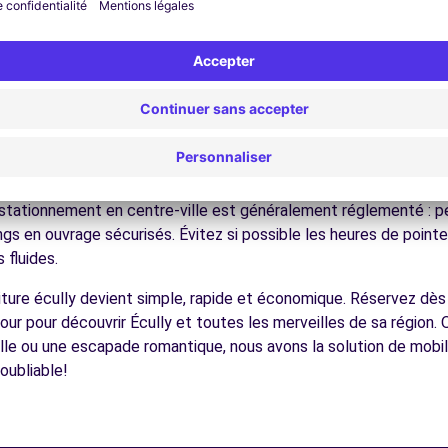
ez les musées et monuments qui font la richesse de Écully.
ofitez des parcs et jardins pour une pause détente en pleine nat
 stations de ski, les parcs naturels, les lacs alpins, facilement 
écouvrez la gastronomie régionale dans les restaurants et marc
3.5 km
ues pour conduire à Écully
 à tous les conducteurs avec quelques conseils pratiques. la ré
tes panoramiques Comme dans toutes les villes françaises, respe
Le stationnement en centre-ville est généralement réglementé : pe
ngs en ouvrage sécurisés. Évitez si possible les heures de poin
 fluides.
ences
voiture écully devient simple, rapide et économique. Réservez dè
our pour découvrir Écully et toutes les merveilles de sa région.
lle ou une escapade romantique, nous avons la solution de mobil
oubliable!