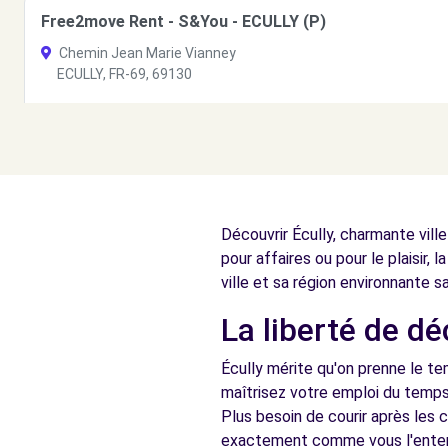
Free2move Rent - S&You - ECULLY (P)
Chemin Jean Marie Vianney
ECULLY, FR-69, 69130
Voir l'agence
Free2move Rent - S&You - ECULLY CEDEX (D)
5 RUE JEAN MARIE VIANNEY
Découvrir Écully, charmante vill
ECULLY, FR-69, 69130
pour affaires ou pour le plaisir, 
Voir l'agence
ville et sa région environnante s
La liberté de dé
Free2move Rent - S&You - ECULLY CEDEX (C)
Écully mérite qu'on prenne le te
5 RUE JEAN MARIE VIANNEY
maîtrisez votre emploi du temps 
ECULLY, FR-69, 69130
Plus besoin de courir après les
exactement comme vous l'enten
Voir l'agence