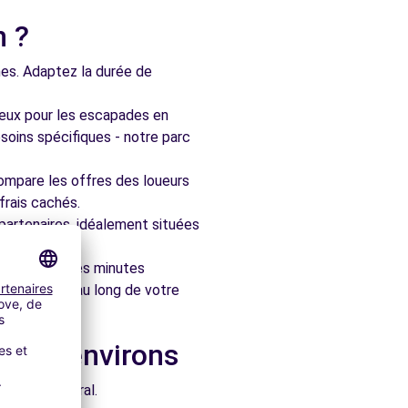
n ?
nes. Adaptez la durée de
ieux pour les escapades en
soins spécifiques - notre parc
ompare les offres des loueurs
frais cachés.
artenaires, idéalement situées
le en quelques minutes
pagner tout au long de votre
s les environs
e architectural.