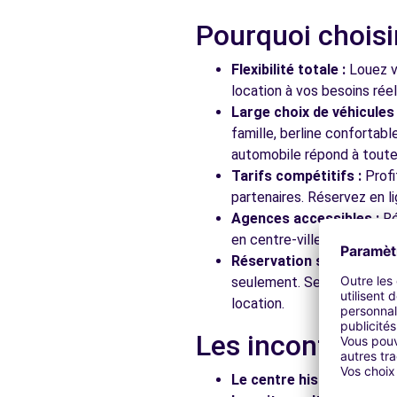
Pourquoi choisi
Free2Move Rent - GARAGE DU MERIDIEN - CHARBONNI
Flexibilité totale :
Louez vo
ROUTE DE PARIS
location à vos besoins rée
CHARBONNIERES-LES-BAINS, 69260
Large choix de véhicules 
famille, berline confortab
Voir l'agence
automobile répond à toutes
Tarifs compétitifs :
Profi
partenaires. Réservez en li
Free2Move Rent - GARAGE DE LA PLAINE - STE-FOY-L
Agences accessibles :
Ré
BIS RUE COMMANDANT CHARCOT
en centre-ville, en gare ou
STE-FOY-LES-LYON, 69110
Réservation simplifiée :
N
seulement. Service client
Voir l'agence
location.
Les incontourna
Free2Move Rent - TERRAILLON - GARAGE DES PROVIN
RUE FRANCHE COMTE
Le centre historique :
Flâ
STE-FOY-LES-LYON, 69110