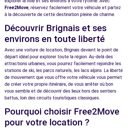
explorer la ville et ses environs à votre rythme. Avec
Free2Move
, réservez facilement votre véhicule et partez
Free2move Rent - MS AUTOMOBILES -
6.8
à la découverte de cette destination pleine de charme.
OULLINS (P)
km
45-57 AV JEAN JAURES
Découvrir Brignais et ses
OULLINS, 69600
environs en toute liberté
Voir l'agence
Avec une voiture de location, Brignais devient le point de
départ idéal pour explorer toute la région. Au-delà des
Free2move Rent - MS AUTOMOBILES -
6.8
attractions urbaines, vous pourrez facilement rejoindre les
OULLINS (C)
km
stations de ski, les parcs naturels, les lacs alpins. La liberté
45-57 AV JEAN JAURES
de mouvement que vous offre votre véhicule vous permet
OULLINS, 69600
de créer votre propre itinéraire, de vous arrêter où bon
vous semble et de découvrir des lieux hors des sentiers
Voir l'agence
battus, loin des circuits touristiques classiques.
Pourquoi choisir Free2Move
Free2Move Rent - GARAGE DU CHATER SARL
7.4
pour votre location ?
- FRANCHEVILLE (C)
km