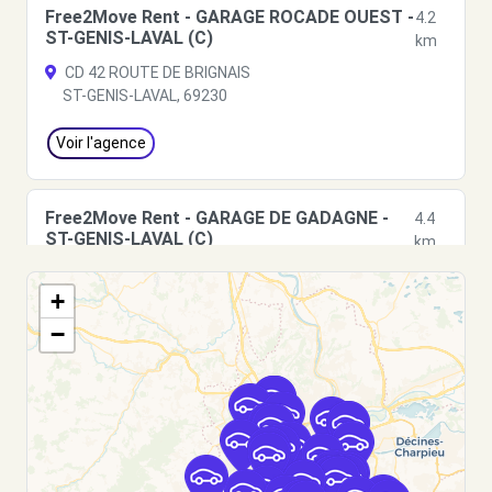
Free2Move Rent - GARAGE ROCADE OUEST -
4.2
ST-GENIS-LAVAL (C)
km
CD 42 ROUTE DE BRIGNAIS
ST-GENIS-LAVAL, 69230
Voir l'agence
Free2Move Rent - GARAGE DE GADAGNE -
4.4
ST-GENIS-LAVAL (C)
km
AVENUE GEORGES CLEMENCEAU
+
ST-GENIS-LAVAL, 69230
−
Voir l'agence
Free2Move Rent - GARAGE GUTTARL SARL -
5.4
PIERRE-BENITE (C)
km
RUE JULES GUESDE