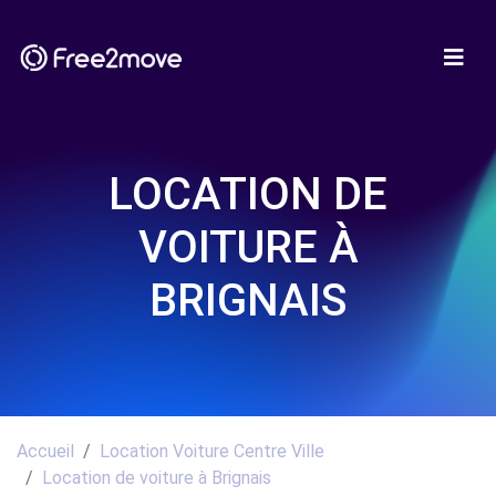
LOCATION DE
VOITURE À
BRIGNAIS
Accueil
Location Voiture Centre Ville
Location de voiture à Brignais