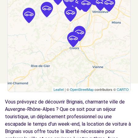
PIERRE-BENITE, 69310
Voir l'agence
Free2move Rent - MONNET AUTOMOBILES -
5.8
SAINT GENIS LAVAL (F)
km
114 RUE HENRI BARBUSSE
SAINT GENIS LAVAL, 69230
Voir l'agence
Leaflet
| ©
OpenStreetMap
contributors ©
CARTO
Free2Move Rent - GARAGE MORAT -
6.6
BRINDAS (C)
km
Vous prévoyez de découvrir Brignais, charmante ville de
RUE DU PRE MAGNE
Auvergne-Rhône-Alpes ? Que ce soit pour un séjour
BRINDAS, 69126
touristique, un déplacement professionnel ou une
escapade le temps d'un week-end, la location de voiture à
Voir l'agence
Brignais vous offre toute la liberté nécessaire pour