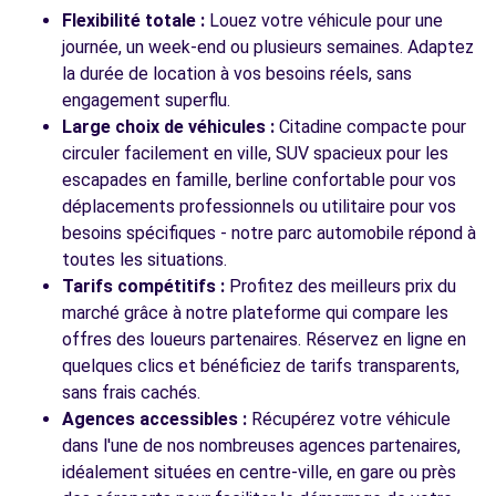
BIS AVENUE DU CHATER
Flexibilité totale :
Louez votre véhicule pour une
FRANCHEVILLE, 69340
journée, un week-end ou plusieurs semaines. Adaptez
la durée de location à vos besoins réels, sans
Voir l'agence
engagement superflu.
Large choix de véhicules :
Citadine compacte pour
circuler facilement en ville, SUV spacieux pour les
Voir toutes les agences
escapades en famille, berline confortable pour vos
déplacements professionnels ou utilitaire pour vos
besoins spécifiques - notre parc automobile répond à
toutes les situations.
Tarifs compétitifs :
Profitez des meilleurs prix du
marché grâce à notre plateforme qui compare les
offres des loueurs partenaires. Réservez en ligne en
quelques clics et bénéficiez de tarifs transparents,
sans frais cachés.
Agences accessibles :
Récupérez votre véhicule
dans l'une de nos nombreuses agences partenaires,
idéalement situées en centre-ville, en gare ou près