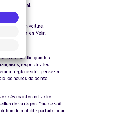
e architectural.
lin.
ure.
accessibles en voiture.
chés de Vaulx-en-Velin.
lin
. la région allie grandes
rançaises, respectez les
ralement réglementé : pensez à
ble les heures de pointe
ervez dès maintenant votre
illes de sa région. Que ce soit
lution de mobilité parfaite pour