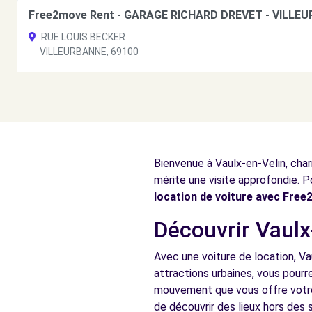
Free2move Rent - GARAGE RICHARD DREVET - VILLEU
RUE LOUIS BECKER
VILLEURBANNE, 69100
Voir l'agence
Free2move Rent - GARAGE RICHARD DREVET - VILLEU
RUE LOUIS BECKER
Bienvenue à Vaulx-en-Velin, cha
VILLEURBANNE, 69100
mérite une visite approfondie. Po
Voir l'agence
location de voiture avec Fre
Découvrir Vaulx-
Free2Move Rent - SARL LAKEHAL ET MONACO - LYON 
Avec une voiture de location, Va
AVENUE LACASSAGNE
attractions urbaines, vous pourre
LYON, 69003
mouvement que vous offre votre 
de découvrir des lieux hors des s
Voir l'agence