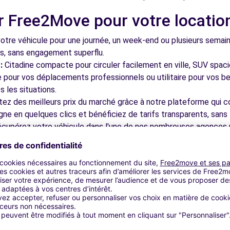
r Free2Move pour votre locatio
PAPE (P) 24/7
4.7 km
tre véhicule pour une journée, un week-end ou plusieurs semai
ls, sans engagement superflu.
:
Citadine compacte pour circuler facilement en ville, SUV spac
le pour vos déplacements professionnels ou utilitaire pour vos be
 les situations.
tez des meilleurs prix du marché grâce à notre plateforme qui c
gne en quelques clics et bénéficiez de tarifs transparents, sans 
4.7 km
cupérez votre véhicule dans l'une de nos nombreuses agences p
 près des aéroports pour faciliter le démarrage de votre séjour.
otre plateforme intuitive vous permet de réserver votre véhicu
 disponible pour répondre à toutes vos questions et vous accom
bles à découvrir à Vaulx-en-Veli
PAPE (C) 24/7
4.7 km