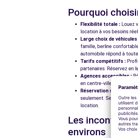
Pourquoi choisi
Free2Move Rent - PSA RETAIL FRANCE - RILLIEUX LA 
Flexibilité totale :
Louez vo
399 Rue du Companet
location à vos besoins rée
RILLIEUX LA PAPE, FR-69, 69140
Large choix de véhicules 
famille, berline confortab
Voir l'agence
automobile répond à toutes
Tarifs compétitifs :
Profi
partenaires. Réservez en li
Free2move Rent - S&You - RILLIEUX LA PAPE (C)
Agences accessibles :
Ré
2 AVENUE DE L'HIPPODROME
en centre-ville, en gare ou
RILLIEUX LA PAPE, FR-69, 69140
Réservation simplifiée :
N
seulement. Service client
Voir l'agence
location.
Les incontourna
Free2Move Rent - PSA RETAIL FRANCE - RILLIEUX LA 
environs
2 AVENUE DE L'HIPPODROME
RILLIEUX LA PAPE, FR-69, 69140