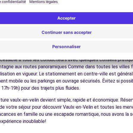
nez dans les ruelles du cœur de ville et découvrez son patrimoin
ez les musées et monuments qui font la richesse de Vaulx-en-Ve
ofitez des parcs et jardins pour une pause détente en pleine nat
 stations de ski, les parcs naturels, les lacs alpins, facilement 
5.0 km
écouvrez la gastronomie régionale dans les restaurants et mar
ues pour conduire à Vaulx-en-Ve
cessible à tous les conducteurs avec quelques conseils pratiques
ntagne aux routes panoramiques Comme dans toutes les villes f
nalisation en vigueur. Le stationnement en centre-ville est géné
ement mobile ou les parkings en ouvrage sécurisés. Évitez si possi
ences
7h-19h) pour des trajets plus fluides.
voiture vaulx-en-velin devient simple, rapide et économique. Rés
de votre séjour pour découvrir Vaulx-en-Velin et toutes les merve
acances en famille ou une escapade romantique, nous avons la so
expérience inoubliable!