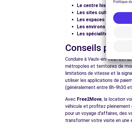
Le centre historique :
Flâ
Voir l'agence
Les sites culturels :
Visit
Les espaces naturels :
Pr
Les environs :
Explorez les
Free2Move Rent - GARAGE METROPOLE - LYON (C)
Les spécialités locales :
D
RUE BUGEAUD
Conseils pratiq
LYON, 69006
Conduire à Vaulx-en-Velin est ac
Voir l'agence
métropoles et territoires de mo
limitations de vitesse et la sig
utiliser les applications de pai
Voir toutes les ag
(généralement entre 8h-9h30 et 1
Avec
Free2Move
, la location 
véhicule et profitez pleinement 
pour un voyage d'affaires, des v
transformer votre visite en une 