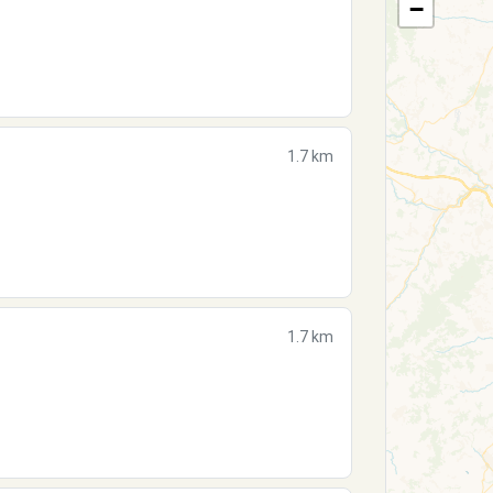
−
1.7 km
1.7 km