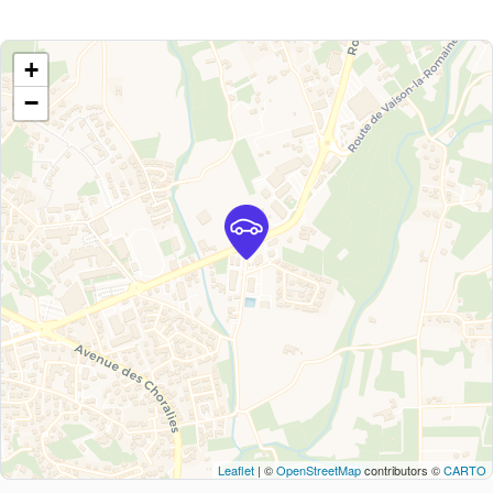
+
−
Leaflet
| ©
OpenStreetMap
contributors ©
CARTO