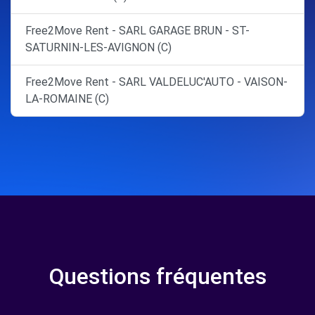
Free2Move Rent - SARL GARAGE BRUN - ST-
SATURNIN-LES-AVIGNON (C)
Free2Move Rent - SARL VALDELUC'AUTO - VAISON-
LA-ROMAINE (C)
Questions fréquentes