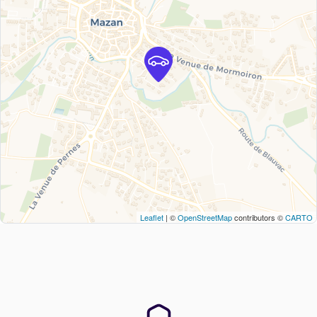
Leaflet
| ©
OpenStreetMap
contributors ©
CARTO