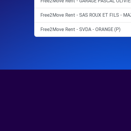
Free2Move Rent - GARAGE PASCAL OLIVI
Free2Move Rent - SAS ROUX ET FILS - MA
Free2Move Rent - SVDA - ORANGE (P)