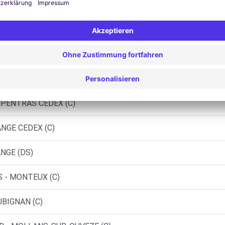
Ähnliche Agenturen
LREAS (C)
NS (C)
RPENTRAS CEDEX (C)
ANGE CEDEX (C)
NGE (DS)
S - MONTEUX (C)
UBIGNAN (C)