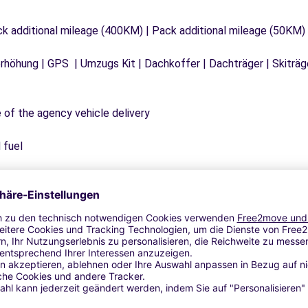
ck additional mileage (400KM) | Pack additional mileage (50KM)
tzerhöhung | GPS | Umzugs Kit | Dachkoffer | Dachträger | Skitr
e of the agency vehicle delivery
 fuel