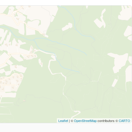
Leaflet
| ©
OpenStreetMap
contributors ©
CARTO