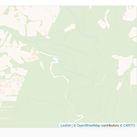
Leaflet
| ©
OpenStreetMap
contributors ©
CARTO