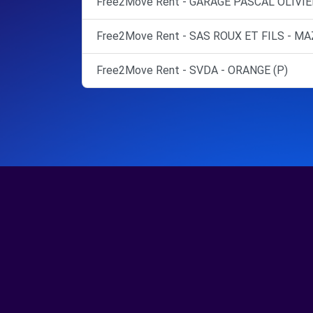
Free2Move Rent - GARAGE PASCAL OLIVI
Free2Move Rent - SAS ROUX ET FILS - MA
Free2Move Rent - SVDA - ORANGE (P)