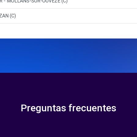
ER - MOLLANS-SUR-OUVEZE (C)
ZAN (C)
Preguntas frecuentes