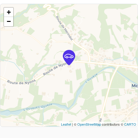
+
−
Leaflet
| ©
OpenStreetMap
contributors ©
CARTO