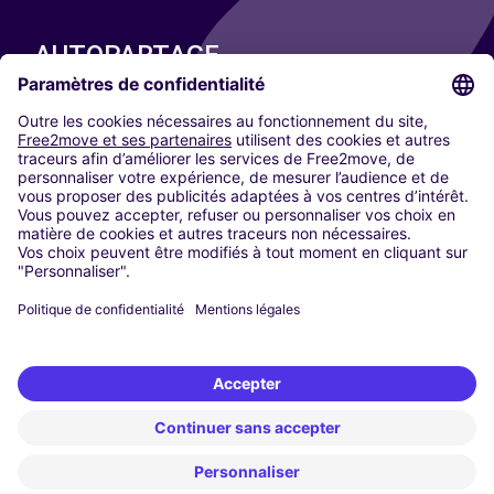
AUTOPARTAGE
NOS VILLES
Paris
Madrid
Washington DC
Milan
Rome
Turin
Vienne
Berlin
Cologne
Düsseldorf
Francfort
Hambourg
Munich
Stuttgart
Amsterdam