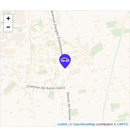
+
−
Leaflet
| ©
OpenStreetMap
contributors ©
CARTO