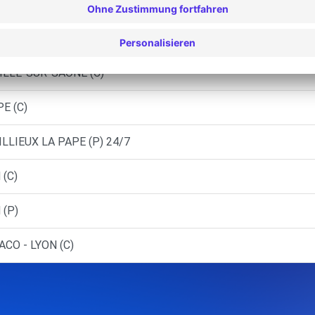
T - VILLEURBANNE (C)
ET - VILLEURBANNE (P)
ILLE-SUR-SAONE (C)
PE (C)
ILLIEUX LA PAPE (P) 24/7
 (C)
 (P)
CO - LYON (C)