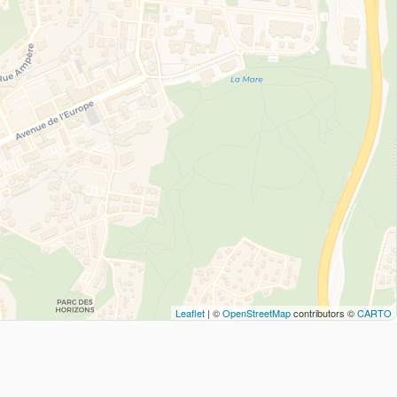
Leaflet
| ©
OpenStreetMap
contributors ©
CARTO