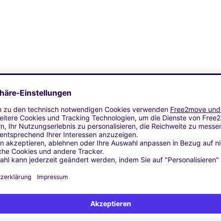
Ähnliche Agenturen
 EN VELIN
YON (C)