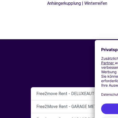
Anhängerkupplung | Winterreifen
Free2move Rent - DELUXEAUTO69 - VAULX
Free2Move Rent - GARAGE METROPOLE - L