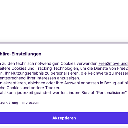
Ähnliche Agenturen
 EN VELIN
YON (C)