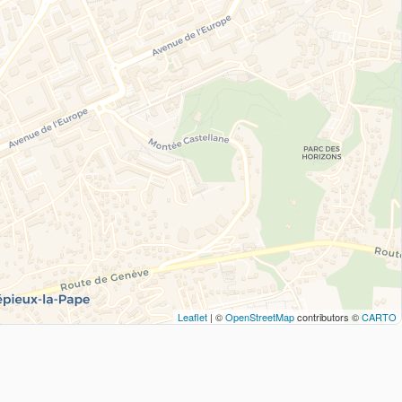
Leaflet
| ©
OpenStreetMap
contributors ©
CARTO