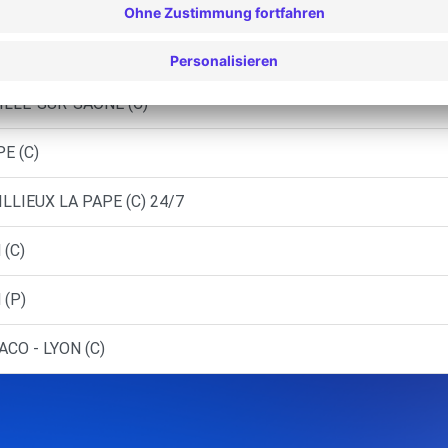
T - VILLEURBANNE (C)
ET - VILLEURBANNE (P)
ILLE-SUR-SAONE (C)
PE (C)
ILLIEUX LA PAPE (C) 24/7
 (C)
 (P)
CO - LYON (C)