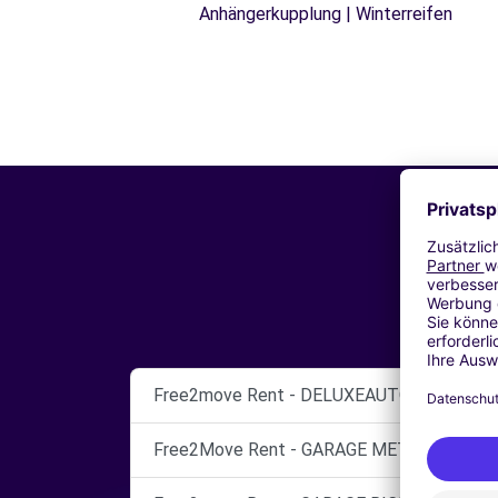
Anhängerkupplung | Winterreifen
Free2move Rent - DELUXEAUTO69 - VAULX
Free2Move Rent - GARAGE METROPOLE - L