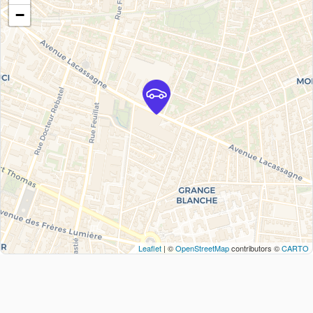
−
Leaflet
| ©
OpenStreetMap
contributors ©
CARTO