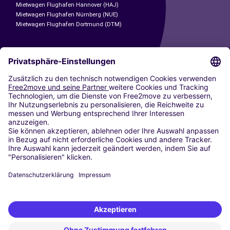
Mietwagen Flughafen Hannover (HAJ)
Mietwagen Flughafen Nürnberg (NUE)
Mietwagen Flughafen Dortmund (DTM)
CARSHARING
UNSERE STÄDTE
Paris
Madrid
Washington DC
Mailand
Rom
Turin
Wien
Berlin
Köln
Düsseldorf
Frankfurt
Hamburg
München
Stuttgart
Amsterdam