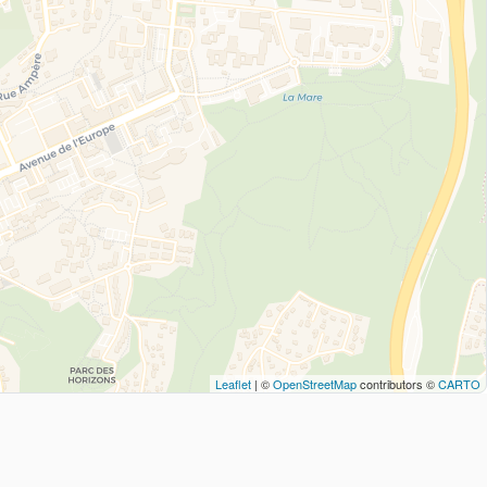
Leaflet
| ©
OpenStreetMap
contributors ©
CARTO