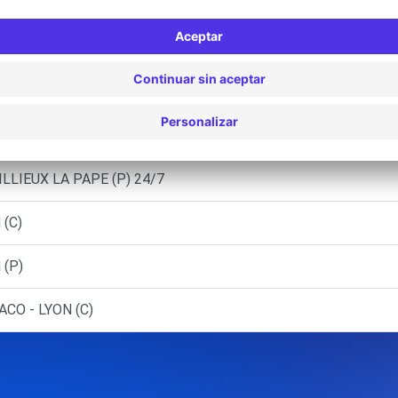
T - VILLEURBANNE (C)
ET - VILLEURBANNE (P)
ILLE-SUR-SAONE (C)
PE (C)
ILLIEUX LA PAPE (P) 24/7
 (C)
 (P)
CO - LYON (C)