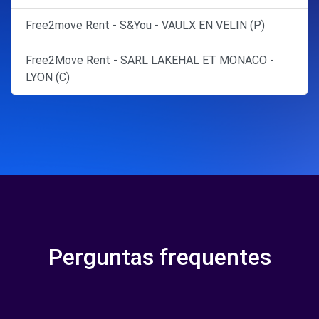
Free2move Rent - S&You - VAULX EN VELIN (P)
Free2Move Rent - SARL LAKEHAL ET MONACO -
LYON (C)
Perguntas frequentes