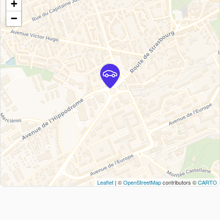
+
−
Leaflet
| ©
OpenStreetMap
contributors ©
CARTO