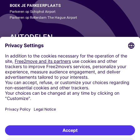
BOEK JE PARKEERPLAATS
Parkeren op Schiphol Airport
Parkeren op Rotterdam The Hague Airport
AUTODELEN
ONZE STEDEN
Paris
Madrid
Washington DC
Milaan
Rome
Turijn
Wenen
Berlijn
Keulen
Düsseldorf
Frankfurt
Hamburg
München
Stuttgart
Amsterdam