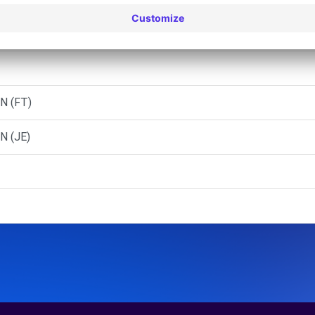
IDDERKERK (P)
N (FT)
N (JE)