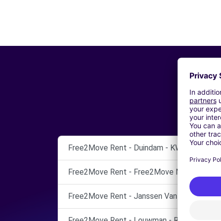
Free2Move Rent - Duindam - KWINTSHEUL
Free2Move Rent - Free2Move Netherland
Free2Move Rent - Janssen Van Kouwen 
Free2Move Rent - Louwman - RIDDERKERK