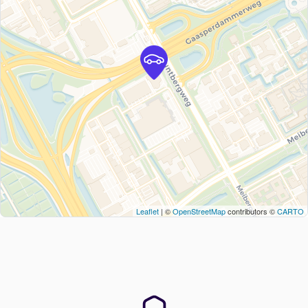
Leaflet
| ©
OpenStreetMap
contributors ©
CARTO