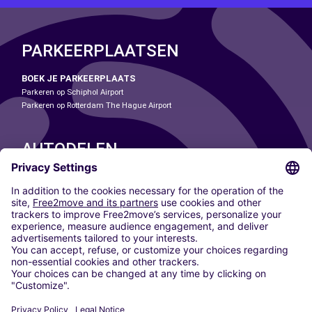
PARKEERPLAATSEN
BOEK JE PARKEERPLAATS
Parkeren op Schiphol Airport
Parkeren op Rotterdam The Hague Airport
AUTODELEN
ONZE STEDEN
Paris
Madrid
Washington DC
Milaan
Rome
Turijn
Wenen
Berlijn
Keulen
Düsseldorf