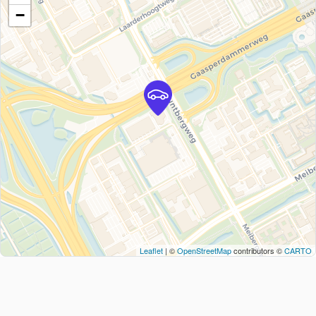
−
Leaflet
| ©
OpenStreetMap
contributors ©
CARTO