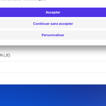
T
N (AR)
N (FT)
N (JE)