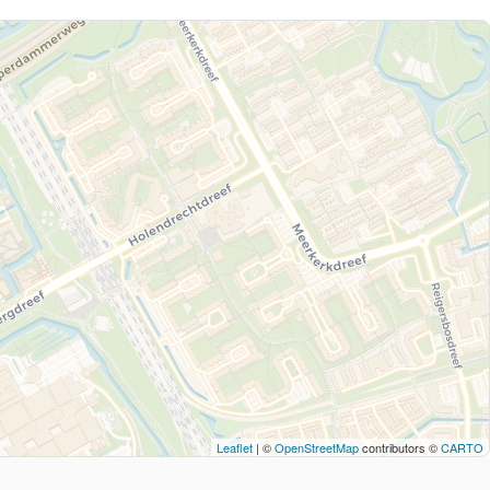
Leaflet
| ©
OpenStreetMap
contributors ©
CARTO