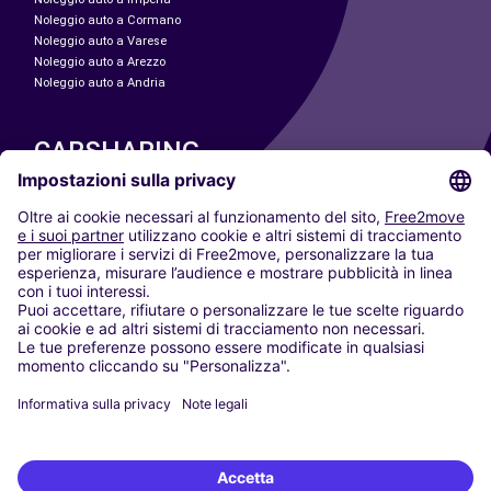
Noleggio auto a Cormano
Noleggio auto a Varese
Noleggio auto a Arezzo
Noleggio auto a Andria
CARSHARING
LE NOSTRE CITTÀ
Paris
Madrid
Washington DC
Milano
Roma
Torino
Vienna
Berlino
Colonia
Düsseldorf
Francoforte
Amburgo
Monaco di Baviera
Stoccarda