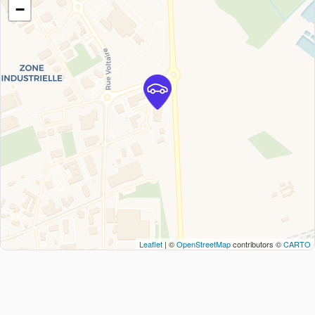
−
Leaflet
| ©
OpenStreetMap
contributors ©
CARTO