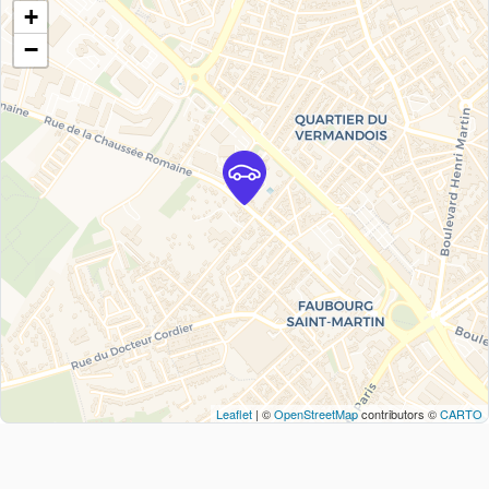
+
−
Leaflet
| ©
OpenStreetMap
contributors ©
CARTO