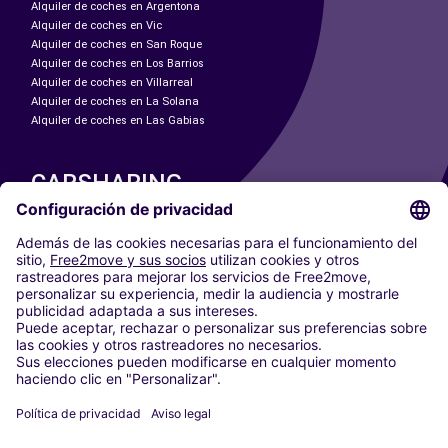
Alquiler de coches en Argentona
Alquiler de coches en Vic
Alquiler de coches en San Roque
Alquiler de coches en Los Barrios
Alquiler de coches en Villarreal
Alquiler de coches en La Solana
Alquiler de coches en Las Gabias
CARSHARING
NUESTRAS CIUDADES
Paris
Madrid
Washington DC
Milán
Roma
Turín
Viena
Berlín
Colonia
Düsseldorf
Fráncfort