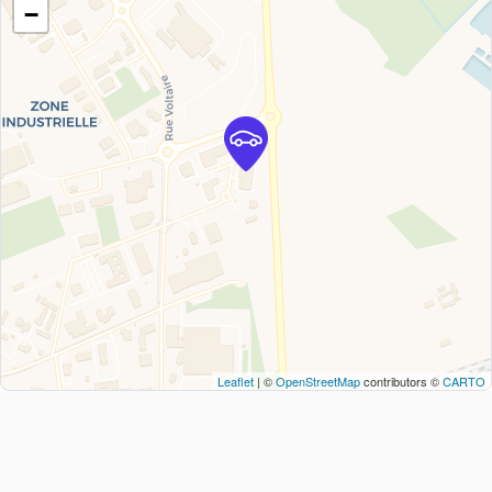
−
Leaflet
| ©
OpenStreetMap
contributors ©
CARTO