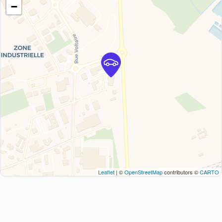
−
Leaflet
| ©
OpenStreetMap
contributors ©
CARTO