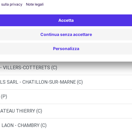
Agenzie simili
EGNE - COMPIEGNE (P)
- LA CROIX-ST-OUEN (C)
- VILLERS-COTTERETS (C)
ILS SARL - CHATILLON-SUR-MARNE (C)
(P)
HATEAU THIERRY (C)
 LAON - CHAMBRY (C)