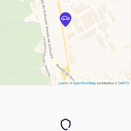
Leaflet
| ©
OpenStreetMap
contributors ©
CARTO