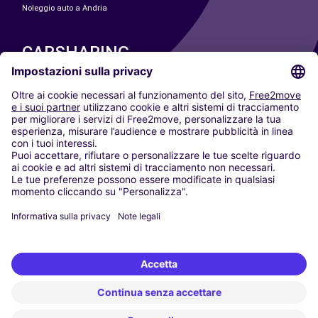
Noleggio auto a Andria
CARSHARING
LE NOSTRE CITTÀ
Paris
Madrid
Washington DC
Milano
Roma
Torino
Vienna
Berlino
Colonia
Düsseldorf
Francoforte
Amburgo
Monaco di Baviera
Stoccarda
Amsterdam