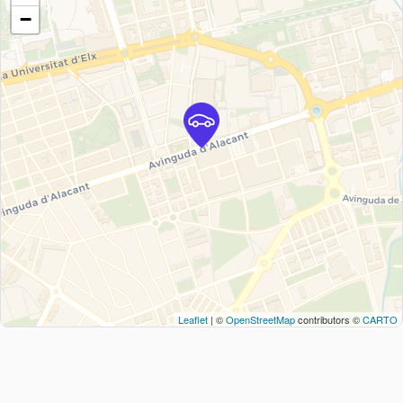
−
Leaflet
| ©
OpenStreetMap
contributors ©
CARTO