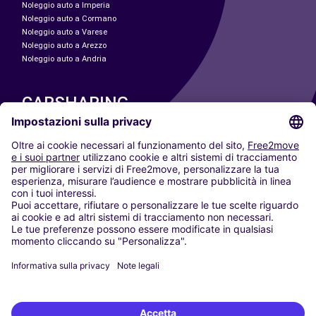
Noleggio auto a Imperia
Noleggio auto a Cormano
Noleggio auto a Varese
Noleggio auto a Arezzo
Noleggio auto a Andria
CARSHARING
LE NOSTRE CITTÀ
Paris
Madrid
Washington DC
Milano
Roma
Torino
Vienna
Berlino
Colonia
Düsseldorf
Francoforte
Amburgo
Monaco di Baviera