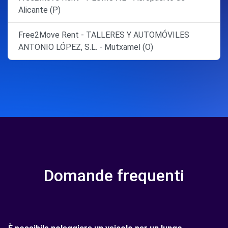
Alicante (P)
Free2Move Rent - TALLERES Y AUTOMÓVILES
ANTONIO LÓPEZ, S.L. - Mutxamel (O)
Domande frequenti