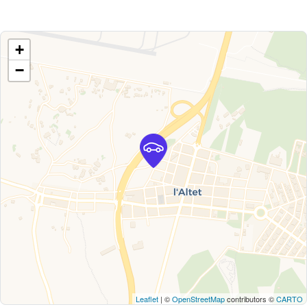
+
−
Leaflet
| ©
OpenStreetMap
contributors ©
CARTO