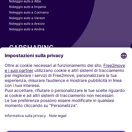
Noleggio auto a Alba
Noleggio auto a Imperia
Noleggio auto a Cormano
Noleggio auto a Varese
Noleggio auto a Arezzo
Noleggio auto a Andria
CARSHARING
LE NOSTRE CITTÀ
Paris
Madrid
Washington DC
Milano
Roma
Torino
Vienna
Berlino
Colonia
Düsseldorf
Francoforte
Amburgo