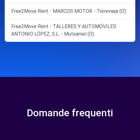
Free2Move Rent - MARCOS MOTOR - Torrevieja (O)
Free2Move Rent - TALLERES Y AUTOMÓVILES
ANTONIO LÓPEZ, S.L. - Mutxamel (O)
Domande frequenti