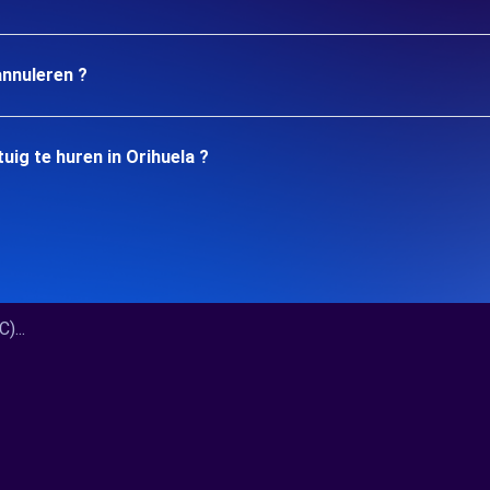
annuleren ?
ig te huren in Orihuela ?
)...