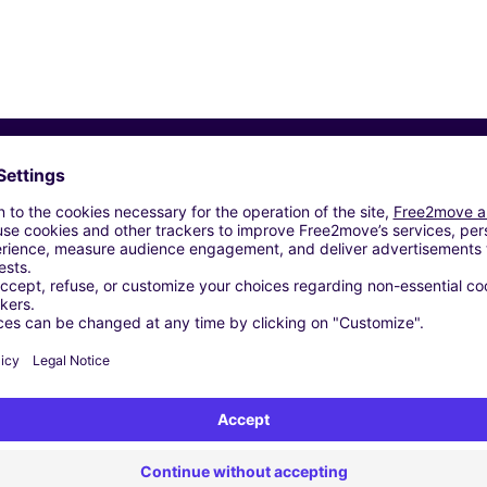
Vergelijkbare Agentschappen
taina (C)
ATALAYAS - Murcia (P)
 (C)