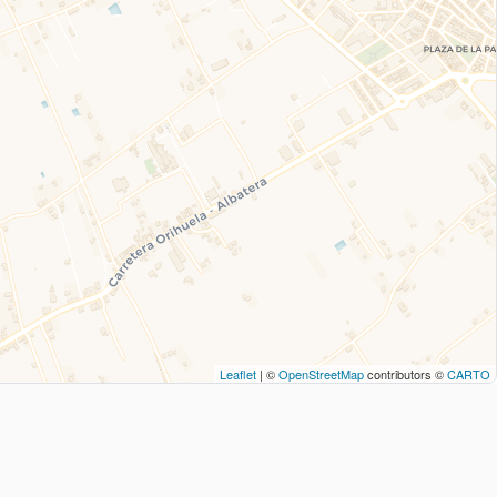
Leaflet
| ©
OpenStreetMap
contributors ©
CARTO