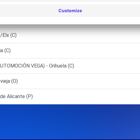
pinardo (C)
ION, S.A.U. - Elda (C)
Elx (C)
a (C)
UTOMOCIÓN VEGA) - Orihuela (C)
ieja (O)
e Alicante (P)