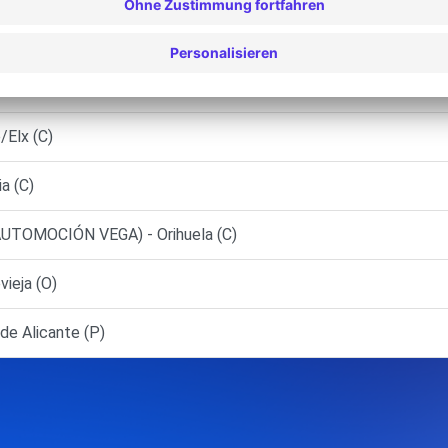
pinardo (C)
ION, S.A.U. - Elda (C)
Elx (C)
a (C)
UTOMOCIÓN VEGA) - Orihuela (C)
ieja (O)
e Alicante (P)