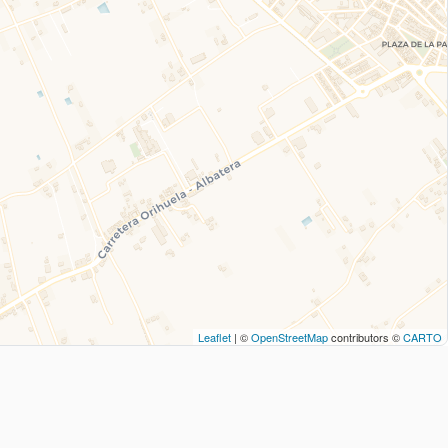
Leaflet
| ©
OpenStreetMap
contributors ©
CARTO