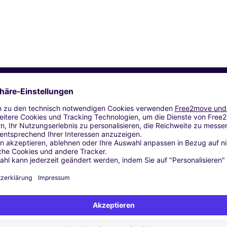
Ähnliche Agenturen
taina (C)
ATALAYAS - Murcia (P)
 (C)