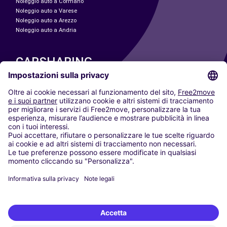
Noleggio auto a Cormano
Noleggio auto a Varese
Noleggio auto a Arezzo
Noleggio auto a Andria
CARSHARING
LE NOSTRE CITTÀ
Paris
Madrid
Washington DC
Milano
Roma
Torino
Vienna
Berlino
Colonia
Düsseldorf
Francoforte
Amburgo
Monaco di Baviera
Stoccarda
Amsterdam