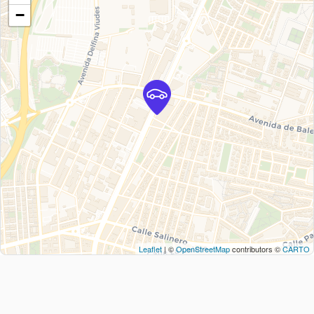
−
Leaflet
| ©
OpenStreetMap
contributors ©
CARTO