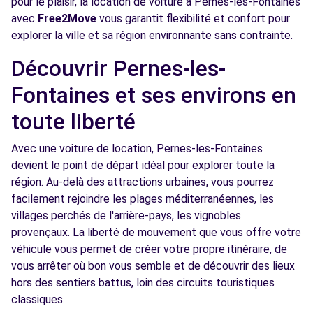
pour le plaisir, la location de voiture à Pernes-les-Fontaines
Voir l'agence
avec
Free2Move
vous garantit flexibilité et confort pour
explorer la ville et sa région environnante sans contrainte.
Free2Move Rent - CARROSSERIE SORGUES
13.9
Découvrir Pernes-les-
AUTOMOBILES - SORGUES (C)
km
Fontaines et ses environs en
AVENUE LEONARD DE VINCI
SORGUES, 84700
toute liberté
Voir l'agence
Avec une voiture de location, Pernes-les-Fontaines
devient le point de départ idéal pour explorer toute la
région. Au-delà des attractions urbaines, vous pourrez
facilement rejoindre les plages méditerranéennes, les
villages perchés de l'arrière-pays, les vignobles
provençaux. La liberté de mouvement que vous offre votre
véhicule vous permet de créer votre propre itinéraire, de
vous arrêter où bon vous semble et de découvrir des lieux
hors des sentiers battus, loin des circuits touristiques
classiques.