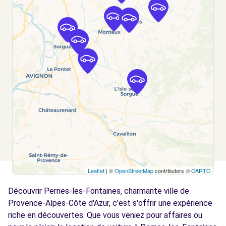
AUBIGNAN (C)
km
ZA LES BOUTEILLES
AUBIGNAN, 84810
Voir l'agence
Free2Move Rent - SARL GARAGE BRUN - ST-
10.6
SATURNIN-LES-AVIGNON (C)
km
ROUTE DE GADAGNE
ST-SATURNIN-LES-AVIGNON, 84450
Voir l'agence
Leaflet
| ©
OpenStreetMap
contributors ©
CARTO
Free2Move Rent - ATC VAUCLUSE -
11.4
ENTRAIGUES-SUR-LA-SORGUE (C)
km
Découvrir Pernes-les-Fontaines, charmante ville de
CHEMIN DU MOURRE DE LUC
Provence-Alpes-Côte d'Azur, c'est s'offrir une expérience
ENTRAIGUES-SUR-LA-SORGUE, 84320
riche en découvertes. Que vous veniez pour affaires ou