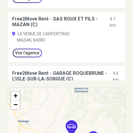
Free2Move Rent - SAS ROUX ET FILS -
8.7
MAZAN (C)
km
LA VENUE DE CARPENTRAS
MAZAN, 84380
Voir l'agence
Free2Move Rent - GARAGE ROQUEBRUNE -
9.6
L'ISLE-SUR-LA-SORGUE (C)
km
ROUTE D'APT
+
L'ISLE-SUR-LA-SORGUE, 84800
−
Voir l'agence
Free2Move Rent - GARAGE BRUN SARL -
10.5