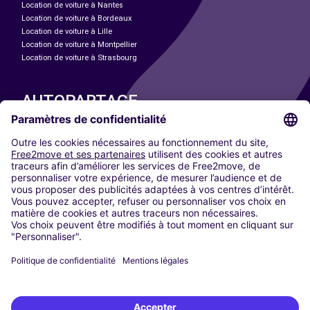
Location de voiture à Nantes
Location de voiture à Bordeaux
Location de voiture à Lille
Location de voiture à Montpellier
Location de voiture à Strasbourg
AUTOPARTAGE
NOS VILLES
Paris
Madrid
Washington DC
Milan
Rome
Turin
Vienne
Berlin
Cologne
Düsseldorf
Francfort
Hambourg
Munich