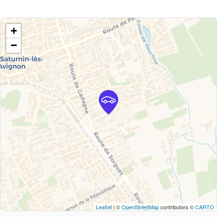
+
−
Leaflet
| ©
OpenStreetMap
contributors ©
CARTO