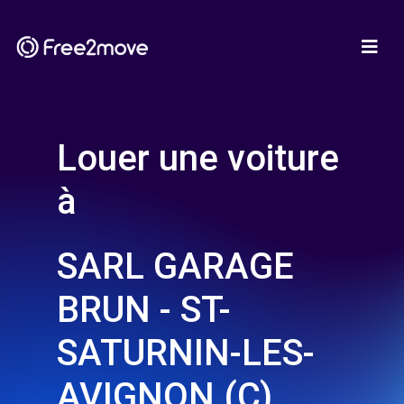
Louer une voiture
à
SARL GARAGE
BRUN - ST-
SATURNIN-LES-
AVIGNON (C)