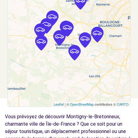
BUC (C)
km
641 AVENUE GUYNEMER
BUC, 78530
Voir l'agence
Free2Move Rent - DAW - MAGNY-LES-
6.8
HAMEAUX (C)
km
2 RUE SALVADOR ALLENDE
MAGNY-LES-HAMEAUX, 78114
Voir l'agence
Leaflet
| ©
OpenStreetMap
contributors ©
CARTO
Free2Move Rent - SERANE SERVICE MAURI
6.9
AUTOMOBILES - LES CLAYES-SOUS-BOIS (C)
km
Vous prévoyez de découvrir Montigny-le-Bretonneux,
4 RUE DES ENTREPRENEURS
charmante ville de Île-de-France ? Que ce soit pour un
LES CLAYES-SOUS-BOIS, 78340
séjour touristique, un déplacement professionnel ou une