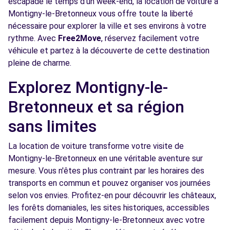
escapade le temps d'un week-end, la location de voiture à
Voir l'agence
Montigny-le-Bretonneux vous offre toute la liberté
nécessaire pour explorer la ville et ses environs à votre
rythme. Avec
Free2Move
, réservez facilement votre
Free2Move Rent - GARAGE DE LA CHAINE -
7.0
véhicule et partez à la découverte de cette destination
PLAISIR (C)
km
pleine de charme.
1264 RUE JULES REGNIER
PLAISIR, 78370
Explorez Montigny-le-
Bretonneux et sa région
Voir l'agence
sans limites
Free2Move Rent - GARAGE MARTEL & FILS -
8.6
La location de voiture transforme votre visite de
JOUARS-PONTCHARTRAIN (C)
km
Montigny-le-Bretonneux en une véritable aventure sur
5 ROUTE DE MOULIN NEUF
mesure. Vous n'êtes plus contraint par les horaires des
JOUARS-PONTCHARTRAIN, 78760
transports en commun et pouvez organiser vos journées
selon vos envies. Profitez-en pour découvrir les châteaux,
Voir l'agence
les forêts domaniales, les sites historiques, accessibles
facilement depuis Montigny-le-Bretonneux avec votre