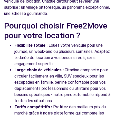
Free2Move Rent - TRUJAS SAS -
8.9
véhicule de location. Chaque détour peut révéler une
COIGNIERES (C)
km
surprise : un village pittoresque, un panorama exceptionnel,
une adresse gourmande.
1 BOULEVARD DES ARPENTS
COIGNIERES, 78310
Pourquoi choisir Free2Move
Voir l'agence
pour votre location ?
Flexibilité totale :
Louez votre véhicule pour une
Voir toutes les agences
journée, un week-end ou plusieurs semaines. Adaptez
la durée de location à vos besoins réels, sans
engagement superflu.
Large choix de véhicules :
Citadine compacte pour
circuler facilement en ville, SUV spacieux pour les
escapades en famille, berline confortable pour vos
déplacements professionnels ou utilitaire pour vos
besoins spécifiques - notre parc automobile répond à
toutes les situations.
Tarifs compétitifs :
Profitez des meilleurs prix du
marché grâce à notre plateforme qui compare les